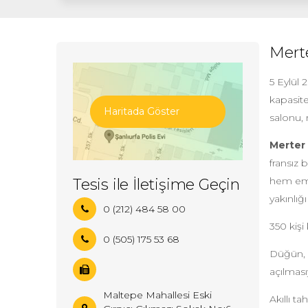
Merte
5 Eylül 
kapasite
Haritada Göster
salonu, 
Merter 
fransız 
hem emni
Tesis ile İletişime Geçin
yakınlığ
0 (212) 484 58 00
350 kişi
0 (505) 175 53 68
Düğün, n
açılması
Maltepe Mahallesi Eski
Akıllı t