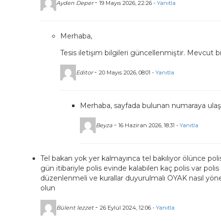
-
Ayden Deper
19 Mayıs 2026, 22:26 -
Yanıtla
Merhaba,
Tesis iletişim bilgileri güncellenmiştir. Mevcut bi
-
Editor
20 Mayıs 2026, 08:01 -
Yanıtla
Merhaba, sayfada bulunan numaraya ulaşıl
-
Beyza
16 Haziran 2026, 18:31 -
Yanıtla
Tel bakan yok yer kalmayınca tel bakılıyor ölünce po
gün itibariyle polis evinde kalabilen kaç polis var poli
düzenlenmeli ve kurallar duyurulmalı OYAK nasıl yöneti
olun
-
Bülent lezzet
26 Eylül 2024, 12:06 -
Yanıtla