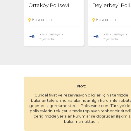
Ortaköy Polisevi
Beylerbeyi Poli
İSTANBUL
İSTANBUL
'den başlayan
'den başlayan
-
-
fiyatlarla
fiyatlarla
Not
:
Güncel fiyat ve rezervasyon bilgileri için sitemizde
bulunan telefon numaralarından ilgili kurum ile irtibat
geçmeniz gerekmektedir. Polisevine.com Türkiye’de
polis evlerini tek çatı altında toplayan rehber bir sitedi
İçeriğimizde yer alan kurumlar ile doğrudan ilişkimiz
bulunmamaktadır.