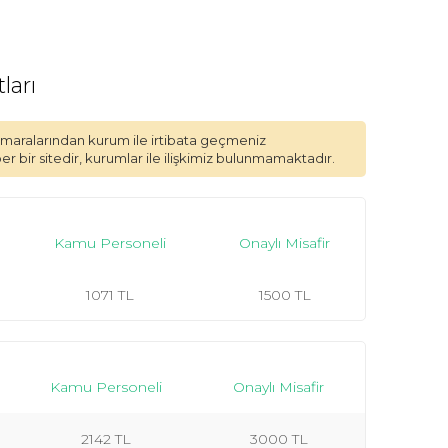
ları
 numaralarından kurum ile irtibata geçmeniz
 bir sitedir, kurumlar ile ilişkimiz bulunmamaktadır.
Kamu Personeli
Onaylı Misafir
1071 TL
1500 TL
Kamu Personeli
Onaylı Misafir
2142 TL
3000 TL