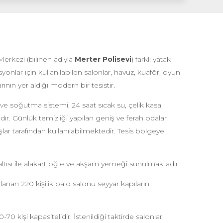
Merkezi (bilinen adıyla
Merter Polisevi
) farklı yatak
onlar için kullanılabilen salonlar, havuz, kuaför, oyun
ının yer aldığı modern bir tesistir.
 ve soğutma sistemi, 24 saat sıcak su, çelik kasa,
dır. Günlük temizliği yapılan geniş ve ferah odalar
r tarafından kullanılabilmektedir. Tesis bölgeye
valtısı ile alakart öğle ve akşam yemeği sunulmaktadır.
anan 220 kişilik balo salonu seyyar kapıların
70 kişi kapasitelidir. İstenildiği taktirde salonlar