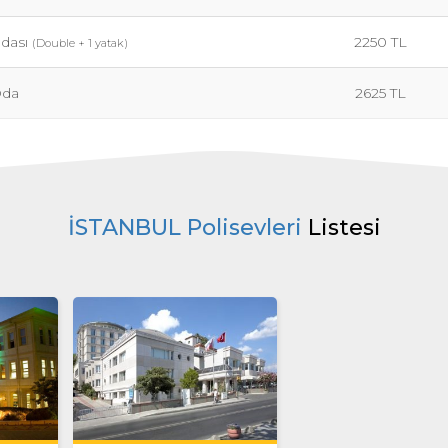
Odası
2250 TL
(Double + 1 yatak)
Oda
2625 TL
İSTANBUL Polisevleri
Listesi