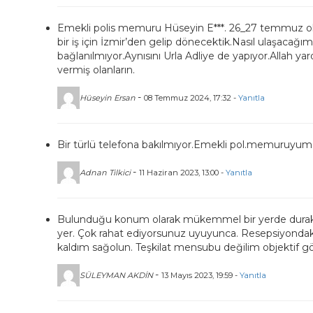
Emekli polis memuru Hüseyin E***. 26_27 temmuz olma
bir iş için İzmir’den gelip dönecektik.Nasıl ulaşacağım
bağlanılmıyor.Aynısını Urla Adliye de yapıyor.Allah 
vermiş olanların.
-
Hüseyin Ersan
08 Temmuz 2024, 17:32 -
Yanıtla
Bir türlü telefona bakılmıyor.Emekli pol.memuruyum.
-
Adnan Tilkici
11 Haziran 2023, 13:00 -
Yanıtla
Bulunduğu konum olarak mükemmel bir yerde duraklar
yer. Çok rahat ediyorsunuz uyuyunca. Resepsiyonda
kaldım sağolun. Teşkilat mensubu değilim objektif gö
-
SÜLEYMAN AKDİN
13 Mayıs 2023, 19:59 -
Yanıtla