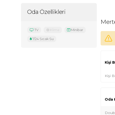
Oda Özellikleri
Mert
TV
Klima
Minibar
7/24 Sıcak Su
Kişi 
Kişi B
Oda K
Doub