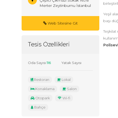
Çırpıcı Çıkmazı Sokak No:6
birleştir
Merter Zeytinburnu İstanbul
Yeşil al
başı düğ
Web Sitesine Git
Teşkilat
kullanım
Tesis Özellikleri
Polisev
Oda Sayısı
116
Yatak Sayısı
Restoran
Lokal
Konaklama
Salon
Otopark
Wi-fi
Bahçe