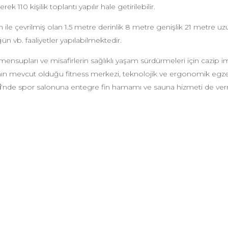
ilerek 110 kişilik toplantı yapılır hale getirilebilir.
an ile çevrilmiş olan 1.5 metre derinlik 8 metre genişlik 21 metre 
ün vb. faaliyetler yapılabilmektedir.
 mensupları ve misafirlerin sağlıklı yaşam sürdürmeleri için cazip 
ın mevcut olduğu fitness merkezi, teknolojik ve ergonomik egzers
i
‘nde spor salonuna entegre fin hamamı ve sauna hizmeti de ver