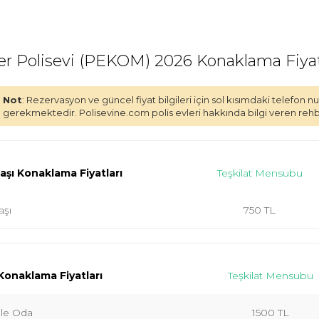
er Polisevi (PEKOM) 2026 Konaklama Fiyat
Not
: Rezervasyon ve güncel fiyat bilgileri için sol kısımdaki telefon
gerekmektedir. Polisevine.com polis evleri hakkında bilgi veren rehber
Başı Konaklama Fiyatları
Teşkilat Mensubu
aşı
750 TL
onaklama Fiyatları
Teşkilat Mensubu
le Oda
1500 TL