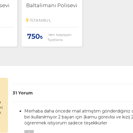
sevi
Baltalimanı Polisevi
İSTANBUL
'den başlayan
750
fiyatlarla
31 Yorum
a
ki
Merhaba daha öncede mail atmıştım gönderdiğiniz ceva
r.
biri kullanılmıyor 2 bayan için (kamu görevlisi ve kızı)
öğrenmek istiyorum sadece teşekkürler