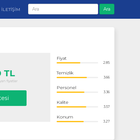
Ara
İLETİŞİM
Fiyat
2.85
 TL
Temizlik
3.66
an fiyatlar
Personel
3.36
tesi
Kalite
3.57
Konum
3.27