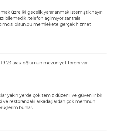
k üzre iki gecelik yararlanmak istemiştik.hayırlı
ızı bilemedik .telefon açılmıyor.santrala
yardımcısı olsun.bu memlekete gerçek hizmet
19 23 arası oğlumun mezuniyet töreni var.
 yakın yerde çok temiz düzenli ve güvenilir bir
ki ve restorandaki arkadaşlardan çok memnun
rüşlerim bunlar.