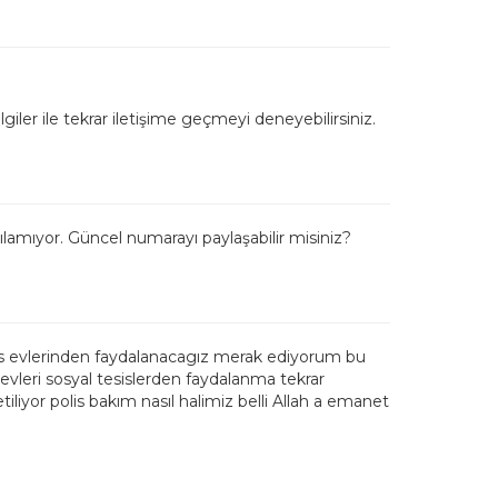
lgiler ile tekrar iletişime geçmeyi deneyebilirsiniz.
amıyor. Güncel numarayı paylaşabilir misiniz?
lis evlerinden faydalanacagız merak ediyorum bu
s evleri sosyal tesislerden faydalanma tekrar
liyor polis bakım nasıl halimiz belli Allah a emanet