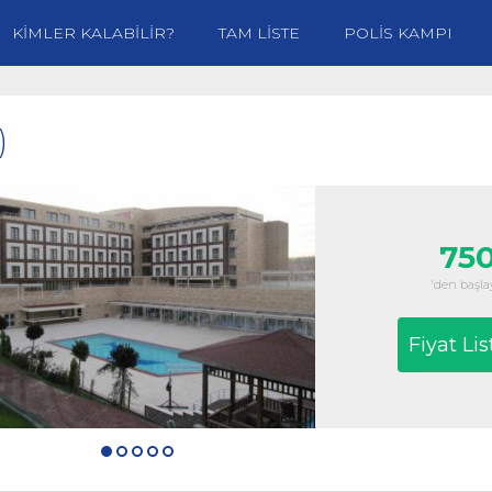
KİMLER KALABİLİR?
TAM LİSTE
POLİS KAMPI
)
750
'den başlay
Fiyat Lis