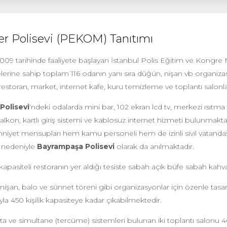
r Polisevi (PEKOM) Tanıtımı
2009 tarihinde faaliyete başlayan İstanbul Polis Eğitim ve Kongre 
lerine sahip toplam 116 odanın yanı sıra düğün, nişan vb organizasy
restoran, market, internet kafe, kuru temizleme ve toplantı salonlar
Polisevi
‘ndeki odalarda mini bar, 102 ekran lcd tv, merkezi ısıtma
balkon, kartlı giriş sistemi ve kablosuz internet hizmeti bulunmakta
yet mensupları hem kamu personeli hem de izinli sivil vatandaşla
ı nedeniyle
Bayrampaşa Polisevi
olarak da anılmaktadır.
 kapasiteli restoranın yer aldığı tesiste sabah açık büfe sabah kah
işan, balo ve sünnet töreni gibi organizasyonlar için özenle tasarl
yla 450 kişilik kapasiteye kadar çıkabilmektedir.
ahta ve simultane (tercüme) sistemleri bulunan iki toplantı salonu 40-