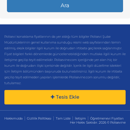
Ara
Polisevi konaklama fiyatlarının da yer aldığı tüm bilgiler Polisevi Şube
Müdürlüklerinin genel kullanıma sunduğu resmi web sayfalarından temin
edilmiş, eksik bilgiler ilgili kurum ile doğrudan irtibata geçilerek sağlanmıştır.
Fiyat bilgileri farklı dönemlerde güncellenebildiğinden mutlaka ilgili kurum ile
iletişime geçilip teyit edilmelidir. Polisevine.com içeriğinde yer alan hiç bir
kurum ile doğrudan ilişki içerisinde değildir. İçerik ile ilgili düzeltme istekleri
için İletişim bölümünden başvuruda bulunabilirsiniz. İlgili kurum ile irtibata
geçilip teyit edilmeden yapılan işlemlerde Plolisevine.com sorumlu değildir,
tutulamaz.
Tesis Ekle
Hakkımızda
Gizlilik Politikası
Tam Liste
İletişim
Öğretmenevi Fiyatları
Her Hakkı Saklıdır. 2026 © Polisevine