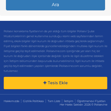
Ara
Polisevi konaklama fiyatlarının da yer aldığı tüm bilgiler Polisevi Şube
Müdürlüklerinin genel kullanıma sunduğu resmi web sayfalarından temin
edilmiş, eksik bilgiler ilgili kurum ile doğrudan irtibata geçilerek sağlanmıştır.
Fiyat bilgileri farklı dönemlerde güncellenebildiğinden mutlaka ilgili kurum ile
iletişime geçilip teyit edilmelidir. Polisevine.com içeriğinde yer alan hiç bir
kurum ile doğrudan ilişki içerisinde değildir. İçerik ile ilgili düzeltme istekleri
için İletişim bölümünden başvuruda bulunabilirsiniz. İlgili kurum ile irtibata
geçilip teyit edilmeden yapılan işlemlerde Plolisevine.com sorumlu değildir,
tutulamaz.
Tesis Ekle
Hakkımızda
Gizlilik Politikası
Tam Liste
İletişim
Öğretmenevi Fiyatları
Her Hakkı Saklıdır. 2026 © Polisevine