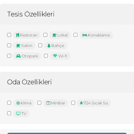
Tesis Özellikleri
Restoran
Lokal
Konaklama
Salon
Bahçe
Otopark
Wi-fi
Oda Özellikleri
Klima
Minibar
7/24 Sıcak Su
TV