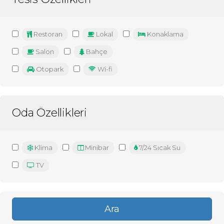
Restoran
Lokal
Konaklama
Salon
Bahçe
Otopark
Wi-fi
Oda Özellikleri
Klima
Minibar
7/24 Sıcak Su
TV
Ara