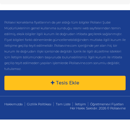
Polisevi konaklama fiyatlarının da yer aldığı tüm bilgiler Polisevi Şube
Müdürlüklerinin genel kullanıma sunduğu resmi web sayfalarından temin
edilmiş, eksik bilgiler ilgili kurum ile doğrudan irtibata geçilerek sağlanmıştır.
Fiyat bilgileri farklı dönemlerde güncellenebildiğinden mutlaka ilgili kurum ile
iletişime geçilip teyit edilmelidir. Polisevine.com içeriğinde yer alan hiç bir
kurum ile doğrudan ilişki içerisinde değildir. İçerik ile ilgili düzeltme istekleri
için İletişim bölümünden başvuruda bulunabilirsiniz. İlgili kurum ile irtibata
geçilip teyit edilmeden yapılan işlemlerde Plolisevine.com sorumlu değildir,
tutulamaz.
Tesis Ekle
Hakkımızda
Gizlilik Politikası
Tam Liste
İletişim
Öğretmenevi Fiyatları
Her Hakkı Saklıdır. 2026 © Polisevine