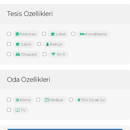
Tesis Özellikleri
Restoran
Lokal
Konaklama
Salon
Bahçe
Otopark
Wi-fi
Oda Özellikleri
Klima
Minibar
7/24 Sıcak Su
TV