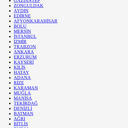
GAZİANTEP
ZONGULDAK
AYDIN
EDİRNE
AFYONKARAHİSAR
BOLU
MERSİN
İSTANBUL
İZMİR
TRABZON
ANKARA
ERZURUM
KAYSERİ
KİLİS
HATAY
ADANA
RİZE
KARAMAN
MUĞLA
MANİSA
TEKİRDAĞ
DENİZLİ
BATMAN
AĞRI
BİTLİS