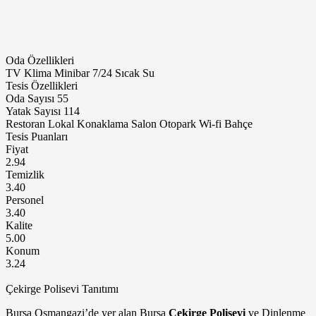
Oda Özellikleri
TV
Klima
Minibar
7/24 Sıcak Su
Tesis Özellikleri
Oda Sayısı
55
Yatak Sayısı
114
Restoran
Lokal
Konaklama
Salon
Otopark
Wi-fi
Bahçe
Tesis Puanları
Fiyat
2.94
Temizlik
3.40
Personel
3.40
Kalite
5.00
Konum
3.24
Çekirge Polisevi Tanıtımı
Bursa Osmangazi’de yer alan Bursa
Çekirge Polisevi
ve Dinlenme