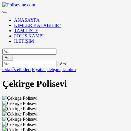
ANASAYFA
KİMLER KALABİLİR?
TAM LİSTE
POLİS KAMPI
İLETİŞİM
Ara
Ara
Oda Özellikleri
Fiyatlar
İletişim
Tanıtım
Çekirge Polisevi