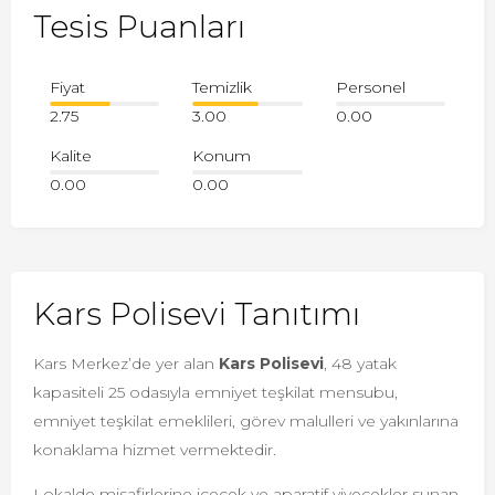
Tesis Puanları
Fiyat
Temizlik
Personel
2.75
3.00
0.00
Kalite
Konum
0.00
0.00
Kars Polisevi Tanıtımı
Kars Merkez’de yer alan
Kars Polisevi
, 48 yatak
kapasiteli 25 odasıyla emniyet teşkilat mensubu,
emniyet teşkilat emeklileri, görev malulleri ve yakınlarına
konaklama hizmet vermektedir.
Lokalde misafirlerine içecek ve aparatif yiyecekler sunan