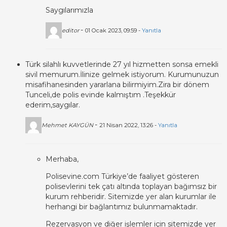
Saygılarımızla
-
editor
01 Ocak 2023, 09:59 -
Yanıtla
Türk silahlı kuvvetlerinde 27 yıl hizmetten sonsa emekli
sivil memurum.İlinize gelmek istiyorum. Kurumunuzun
misafihanesinden yararlana bilirmiyim.Zira bir dönem
Tunceli,de polis evinde kalmıştım .Teşekkür
ederim,saygılar.
-
Mehmet KAYGÜN
21 Nisan 2022, 13:26 -
Yanıtla
Merhaba,
Polisevine.com Türkiye’de faaliyet gösteren
polisevlerini tek çatı altında toplayan bağımsız bir
kurum rehberidir. Sitemizde yer alan kurumlar ile
herhangi bir bağlantımız bulunmamaktadır.
Rezervasyon ve diğer işlemler için sitemizde yer