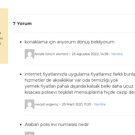
7 Yorum
a
ki
konaklama için arıyorum dönüş bekliyorum
r.
-
feride törün ekmen
25 Ağustos 2022, 14:59 -
Yanıtla
internet fiyatlarınızla uygulama fiyatlarınız farklı b
hizmetler de aksaklıklar var oda temizliği yok
yemek fiyatları pahalı dışarıda kalsak belki daha ucuz o
kısacası polisevi teşkilat mensuplarına hiçde cazip de
-
necati ergenç
25 Mart 2021, 11:20 -
Yanıtla
Araban polis evi numarasi nedir