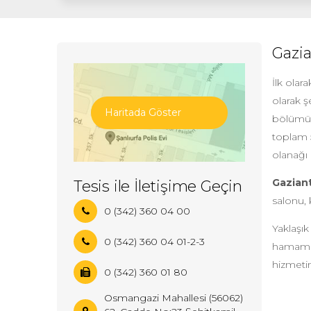
Gazia
İlk olar
olarak 
Haritada Göster
bölümü 3
toplam 5
olanağı
Gaziant
Tesis ile İletişime Geçin
salonu, 
0 (342) 360 04 00
Yaklaşı
0 (342) 360 04 01-2-3
hamamı, 
hizmeti
0 (342) 360 01 80
Osmangazi Mahallesi (56062)