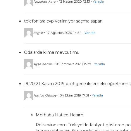
-
Nezaket kara
12 Kasım 2020, 12:13 -
Yanıtla
telefonlara cvp verilmiyor saçma sapan
-
özgür
17 Ağustos 2020, 14:54 -
Yanıtla
Odalarda klima mevcut mu
-
Ayşe demir
28 Temmuz 2020, 15:39 -
Yanıtla
19 20 21 Kasım 2019 da 3 gece iki emekli öğretmen 
-
Hatice Gürsoy
04 Ekim 2019, 17:31 -
Yanıtla
Merhaba Hatice Hanım,
Polisevine.com Türkiye’de faaliyet gösteren poli
kurum rehberidir. Sitemizde yer alan kurumlar 