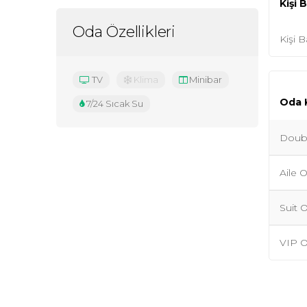
Kişi 
Oda Özellikleri
Kişi B
TV
Klima
Minibar
Oda K
7/24 Sıcak Su
Doub
Aile 
Suit 
VIP 