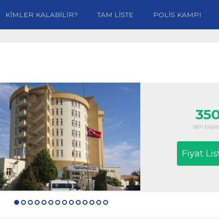
KİMLER KALABİLİR?
TAM LİSTE
POLİS KAMPI
350
'den başlay
Fiyat Lis