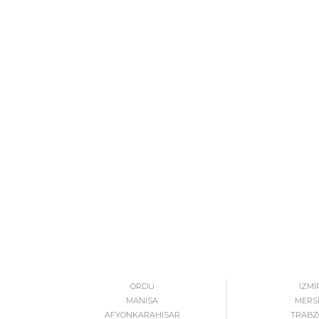
ORDU
İZMİ
MANİSA
MERS
AFYONKARAHİSAR
TRABZ