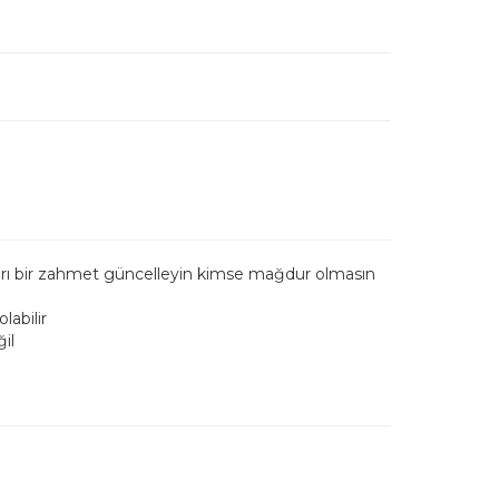
unları bir zahmet güncelleyin kimse mağdur olmasın
labilir
ğil