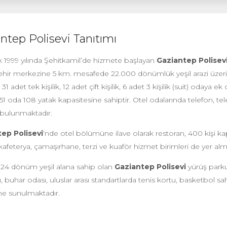
ntep Polisevi Tanıtımı
ak 1999 yılında Şehitkamil’de hizmete başlayan
Gaziantep Polisev
şehir merkezine 5 km. mesafede 22.000 dönümlük yeşil arazi üze
1 adet tek kişilik, 12 adet çift kişilik, 6 adet 3 kişilik (suit) odaya 
1 oda 108 yatak kapasitesine sahiptir. Otel odalarında telefon, tele
 bulunmaktadır.
ep Polisevi
‘nde otel bölümüne ilave olarak restoran, 400 kişi kap
kafeterya, çamaşırhane, terzi ve kuaför hizmet birimleri de yer alm
k 24 dönüm yeşil alana sahip olan
Gaziantep Polisevi
yürüş parku
buhar odası, uluslar arası standartlarda tenis kortu, basketbol sa
ne sunulmaktadır.