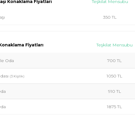
Başı Konaklama Fiyatları
Teşkilat Mensubu
aşı
350 TL
onaklama Fiyatları
Teşkilat Mensubu
le Oda
700 TL
Odası
1050 TL
(3 Kişilik)
Oda
910 TL
Oda
1875 TL