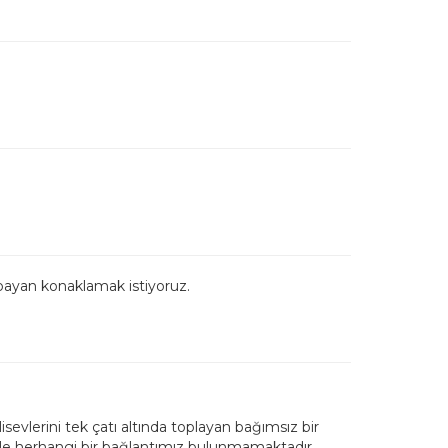
bayan konaklamak istiyoruz.
sevlerini tek çatı altında toplayan bağımsız bir
ile herhangi bir bağlantımız bulunmamaktadır.