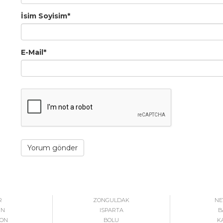
İsim Soyisim
*
E-Mail
*
R
ZONGULDAK
NE
İN
ISPARTA
B
ON
BOLU
K