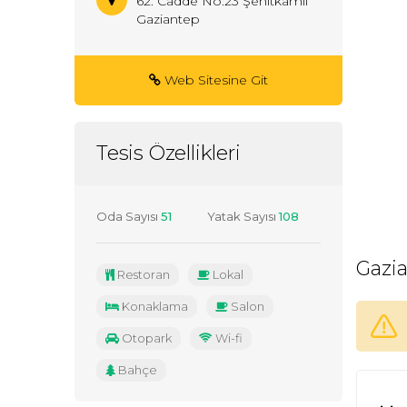
62. Cadde No:23 Şehitkamil
Gaziantep
Web Sitesine Git
Tesis Özellikleri
Oda Sayısı
51
Yatak Sayısı
108
Gazia
Restoran
Lokal
Konaklama
Salon
Otopark
Wi-fi
Bahçe