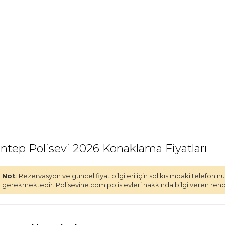
ntep Polisevi 2026 Konaklama Fiyatları
Not
: Rezervasyon ve güncel fiyat bilgileri için sol kısımdaki telefon
gerekmektedir. Polisevine.com polis evleri hakkında bilgi veren rehber