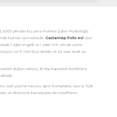
i
, 2003 yılından bu yana Polisevi Şube Müdürlüğü
rinde hizmet vermektedir.
Gaziantep Polis evi
otel
ek olarak 1 adet engelli ve 1 adet VIP olmak üzere
vizyon, wi-fi, mini buz dolabı ve 24 saat sıcak su
asiteli düğün salonu, 81 kişi kapasiteli konferans
aktadır.
ru, açık yüzme havuzu, spor kompleksi, sauna, Türk
hası, ve dinlenme kamelyaları da misafirlerin