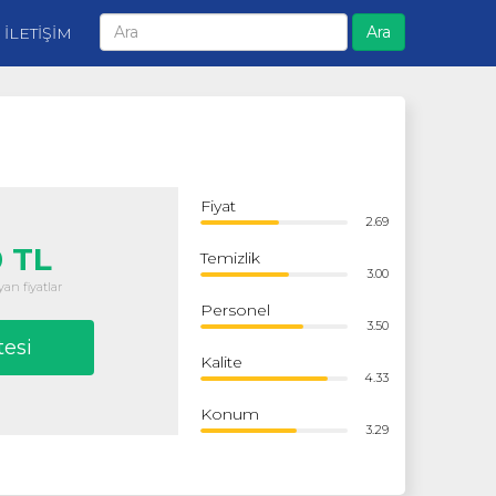
Ara
İLETİŞİM
Fiyat
2.69
 TL
Temizlik
3.00
an fiyatlar
Personel
3.50
tesi
Kalite
4.33
Konum
3.29