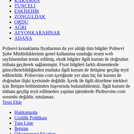
KARAMAN
TUNCELİ
ESKİŞEHİR
ZONGULDAK
ORDU
AĞRI
AFYONKARAHİSAR
ADANA
Polisevi konaklama fiyatlarının da yer aldığı tüm bilgiler Polisevi
Şube Müdürlüklerinin genel kullanıma sunduğu resmi web
sayfalarından temin edilmiş, eksik bilgiler ilgili kurum ile doğrudan
irtibata geçilerek sağlanmıştır. Fiyat bilgileri farklı dönemlerde
güncellenebildiğinden mutlaka ilgili kurum ile iletişime geçilip teyit
edilmelidir. Polisevine.com içeriğinde yer alan hiç bir kurum ile
doğrudan ilişki içerisinde değildir. İçerik ile ilgili düzeltme istekleri
için İletişim bölümünden başvuruda bulunabilirsiniz. İlgili kurum ile
irtibata geçilip teyit edilmeden yapılan işlemlerde Plolisevine.com
sorumlu değildir, tutulamaz.
Tesis Ekle
Hakkımızda
Gizlilik Politikası
Tam Liste
İletişim
Öğretmenevi Fiyatları