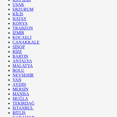
UŞAK
ERZURUM
KİLİS
HATAY
KONYA
TRABZON
İZMİR
KOCAELİ
ÇANAKKALE
SİNOP
RİZE
BARTIN
ANTALYA
MALATYA
BOLU
NEVŞEHİR
VAN
AYDIN
MERSİN
MANİSA
MUĞLA
TEKİRDAĞ
İSTANBUL
BİTLİS