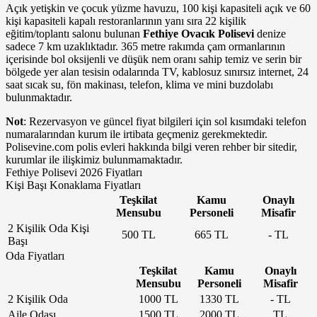
Açık yetişkin ve çocuk yüzme havuzu, 100 kişi kapasiteli açık ve 60
kişi kapasiteli kapalı restoranlarının yanı sıra 22 kişilik
eğitim/toplantı salonu bulunan
Fethiye Ovacık Polisevi
denize
sadece 7 km uzaklıktadır. 365 metre rakımda çam ormanlarının
içerisinde bol oksijenli ve düşük nem oranı sahip temiz ve serin bir
bölgede yer alan tesisin odalarında TV, kablosuz sınırsız internet, 24
saat sıcak su, fön makinası, telefon, klima ve mini buzdolabı
bulunmaktadır.
Not
: Rezervasyon ve güncel fiyat bilgileri için sol kısımdaki telefon
numaralarından kurum ile irtibata geçmeniz gerekmektedir.
Polisevine.com polis evleri hakkında bilgi veren rehber bir sitedir,
kurumlar ile ilişkimiz bulunmamaktadır.
Fethiye Polisevi 2026 Fiyatları
Kişi Başı Konaklama Fiyatları
Teşkilat
Kamu
Onaylı
Mensubu
Personeli
Misafir
2 Kişilik Oda Kişi
500 TL
665 TL
- TL
Başı
Oda Fiyatları
Teşkilat
Kamu
Onaylı
Mensubu
Personeli
Misafir
2 Kişilik Oda
1000 TL
1330 TL
- TL
Aile Odası
1500 TL
2000 TL
TL