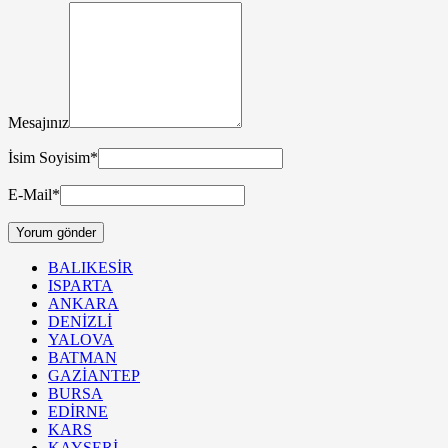
Mesajınız
İsim Soyisim
*
E-Mail
*
BALIKESİR
ISPARTA
ANKARA
DENİZLİ
YALOVA
BATMAN
GAZİANTEP
BURSA
EDİRNE
KARS
KAYSERİ