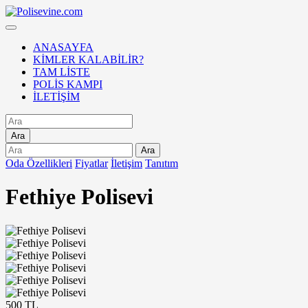
ANASAYFA
KİMLER KALABİLİR?
TAM LİSTE
POLİS KAMPI
İLETİŞİM
Ara
Ara
Oda Özellikleri
Fiyatlar
İletişim
Tanıtım
Fethiye Polisevi
500 TL