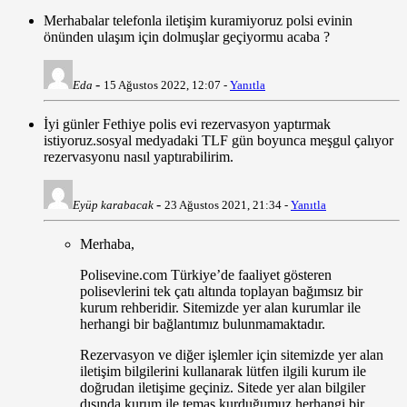
Merhabalar telefonla iletişim kuramiyoruz polsi evinin
önünden ulaşım için dolmuşlar geçiyormu acaba ?
-
Eda
15 Ağustos 2022, 12:07 -
Yanıtla
İyi günler Fethiye polis evi rezervasyon yaptırmak
istiyoruz.sosyal medyadaki TLF gün boyunca meşgul çalıyor
rezervasyonu nasıl yaptırabilirim.
-
Eyüp karabacak
23 Ağustos 2021, 21:34 -
Yanıtla
Merhaba,
Polisevine.com Türkiye’de faaliyet gösteren
polisevlerini tek çatı altında toplayan bağımsız bir
kurum rehberidir. Sitemizde yer alan kurumlar ile
herhangi bir bağlantımız bulunmamaktadır.
Rezervasyon ve diğer işlemler için sitemizde yer alan
iletişim bilgilerini kullanarak lütfen ilgili kurum ile
doğrudan iletişime geçiniz. Sitede yer alan bilgiler
dışında kurum ile temas kurduğumuz herhangi bir