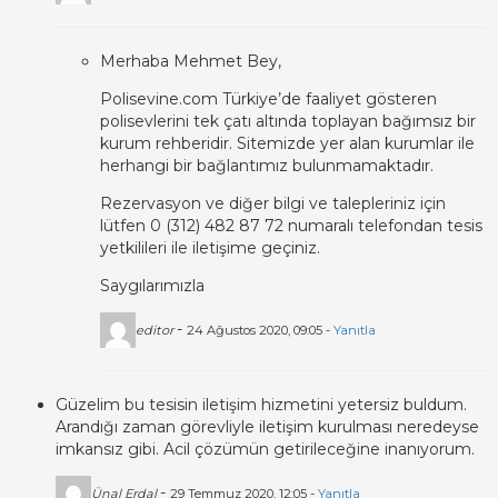
Merhaba Mehmet Bey,
Polisevine.com Türkiye’de faaliyet gösteren
polisevlerini tek çatı altında toplayan bağımsız bir
kurum rehberidir. Sitemizde yer alan kurumlar ile
herhangi bir bağlantımız bulunmamaktadır.
Rezervasyon ve diğer bilgi ve talepleriniz için
lütfen 0 (312) 482 87 72 numaralı telefondan tesis
yetkilileri ile iletişime geçiniz.
Saygılarımızla
-
editor
24 Ağustos 2020, 09:05 -
Yanıtla
Güzelim bu tesisin iletişim hizmetini yetersiz buldum.
Arandığı zaman görevliyle iletişim kurulması neredeyse
imkansız gibi. Acil çözümün getirileceğine inanıyorum.
-
Ünal Erdal
29 Temmuz 2020, 12:05 -
Yanıtla