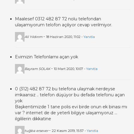
Maalesef 0312 482 87 72 nolu telefondan
ulaşamıyorum telofon açılıyor cevap verilmiyor.
-
Ali Yıldırım
18 Haziran 2020, 11:02 -
Yanıtla
Evimizin Telefonlarnıı açan yok
-
Bayram SOLAK
10 Mart 2020, 10:07 -
Yanıtla
0 (312) 482 87 72 bu telefona ulaşmak nerdeyse
imkaansız .. telefon düşüyor bu defada telefonu açan
yok
Başkentimizde 1 tane polis evi birde onun ek binası mı
var ? internet de de yeterli bilgiye ulaşamıyoruz …
ilgililerin dikkatine
-
tuğba ersever
22 Kasım 2019, 15:57 -
Yanıtla