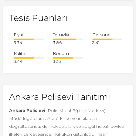
Tesis Puanları
Fiyat
Temizlik
Personel
3.34
3.86
3.41
Kalite
Konum
3.44
3.35
Ankara Polisevi Tanıtımı
Ankara Polis evi
(Polis Moral Eğitim Merkezi)
Müdürlüğü olarak Atatürk ilke ve inkilapları
doğrultusunda, demokratik, laik ve sosyal hukuk devleti
ilkeleri çerçevesinde, hukukun üstünlüğü, insan