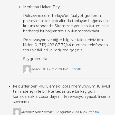
Merhaba Hakan Bey,
Polisevine.com Türkiye’de faaliyet gösteren
polisevlerini tek çatı altında toplayan bağımsız bir
kurum rehberidir. Sitemizde yer alan kurumlar ile
herhangi bir bağlantımız bulunmamaktadır.
Rezervasyon ve diğer bilgi ve talepleriniz için
lütfen 0 (312) 482 87 72/44 numaralı telefondan
tesis yetkilileri ile iletişime geçiniz.
Saygılarımızla
-
editor
05 Ekim 2020, 16:29 -
Yanıtla
Iyi günler ben KKTC emekli polis memuruyum 10 eylül
tarihinde eşimle birlikte tesisinizde bir kaç gün
konaklamak arzusundayım. Rezervasyon yapabilirseniz
sevinirim
-
Mehmet Nihat Kırcalı
22 Ağustos 2020, 17:26 -
Yanıtla