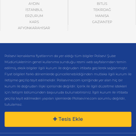
AYDIN
BİTLİS
İSTANBUL
TEKİRDAĞ
ERZURUM
MANİSA
KARS
GAZİANTEP
AFYONKARAHİSAR
Polisevi konaklama fiyatlarının da yer aldığı tüm bilgiler Polisevi Şube
Müdürlüklerinin genel kullanıma sunduğu resmi web sayfalarından temin
edilmiş, eksik bilgiler ilgili kurum ile doğrudan irtibata geçilerek sağlanmıştır.
Fiyat bilgileri farklı dönemlerde güncellenebildiğinden mutlaka ilgili kurum ile
iletişime geçilip teyit edilmelidir. Polisevine.com içeriğinde yer alan hiç bir
kurum ile doğrudan ilişki içerisinde değildir. İçerik ile ilgili düzeltme istekleri
için İletişim bölümünden başvuruda bulunabilirsiniz. İlgili kurum ile irtibata
geçilip teyit edilmeden yapılan işlemlerde Plolisevine.com sorumlu değildir,
tutulamaz.
Tesis Ekle