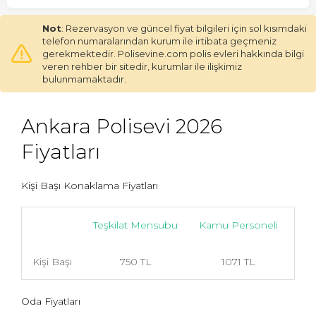
Not
: Rezervasyon ve güncel fiyat bilgileri için sol kısımdaki
telefon numaralarından kurum ile irtibata geçmeniz
gerekmektedir. Polisevine.com polis evleri hakkında bilgi
veren rehber bir sitedir, kurumlar ile ilişkimiz
bulunmamaktadır.
Ankara Polisevi 2026
Fiyatları
Kişi Başı Konaklama Fiyatları
Teşkilat Mensubu
Kamu Personeli
Ona
Kişi Başı
750 TL
1071 TL
Oda Fiyatları