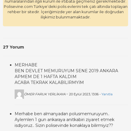
numaralarından ilgili kurum ile irtibata geçmeniz gerekmektedir.
Polisevine.com Türkiye’deki polis evlerini tek çatı altında toplayan
rehber bir sitedir. İçeriğimizde yer alan kurumlar ile doğrudan
ilişkimiz bulunmamaktadır.
27 Yorum
MERHABE
BEN DEVLET MEMURUYUM SENE 2019 ANKARA
APMEM DE 1 HAFTA KALDIM
ACABA TEKRAK KALABİLİRMYİM
-
ÖMER FARUK YERLİKAYA
20 Eylül 2023, 13:06 -
Yanıtla
Merhabe ben almanyadan polusmemuruyum..
Aylemlen 1 gun ankaraya anitkabiri ziyaret etmek
isdiyoruz.. Sizin polisevinde konaklaya bilirmiyiz??