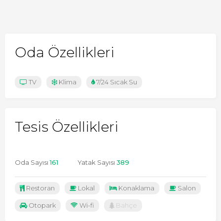
Oda Özellikleri
TV
Klima
7/24 Sıcak Su
Tesis Özellikleri
Oda Sayısı
161
Yatak Sayısı
389
Restoran
Lokal
Konaklama
Salon
Otopark
Wi-fi
Bahçe