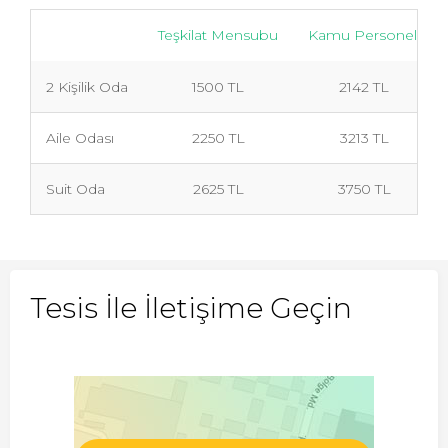
Teşkilat Mensubu
Kamu Personeli
2 Kişilik Oda
1500 TL
2142 TL
Aile Odası
2250 TL
3213 TL
Suit Oda
2625 TL
3750 TL
Tesis İle İletişime Geçin