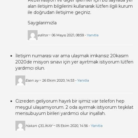
Rezervasyon ve diğer işlemler için bu sayfada yer
alan iletişim bilgilerini kullanarak lütfen ilgili kurum
ile doğrudan iletişime geçiniz.
Saygılarımızla
-
editor
06 Mayıs 2021, 08:59 -
Yanıtla
İletişim numarası var ama ulaşmak imkansız 20kasım
2020de misyon sınavı için yer ayırtmak istiyorum lütfen
yardımcı olun.
-
Esen ay
26 Ekim 2020, 14:53 -
Yanıtla
Cizreden geliyorum hayırlı bir işimiz var telefon hep
meşgul ulaşamıyorum. 2 oda ayırmak istiyorum teşkilat
mensubuyum birileri yardımcı olur inşallah.
-
Hakan ÇELİKAY
05 Ekim 2020, 14:56 -
Yanıtla