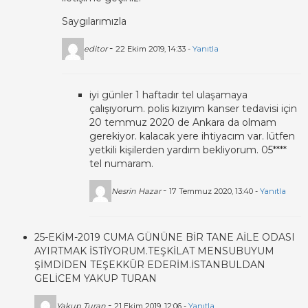
Saygılarımızla
-
editor
22 Ekim 2019, 14:33 -
Yanıtla
iyi günler 1 haftadır tel ulaşamaya
çalışıyorum. polis kızıyım kanser tedavisi için
20 temmuz 2020 de Ankara da olmam
gerekiyor. kalacak yere ihtiyacım var. lütfen
yetkili kişilerden yardım bekliyorum. 05****
tel numaram.
-
Nesrin Hazar
17 Temmuz 2020, 13:40 -
Yanıtla
25-EKİM-2019 CUMA GÜNÜNE BİR TANE AİLE ODASI
AYIRTMAK İSTİYORUM.TEŞKİLAT MENSUBUYUM
ŞİMDİDEN TEŞEKKÜR EDERİM.İSTANBULDAN
GELİCEM YAKUP TURAN
-
Yakup Turan
21 Ekim 2019, 12:06 -
Yanıtla