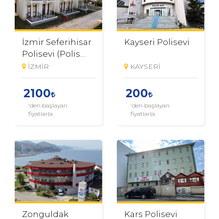
İzmir Seferihisar
Kayseri Polisevi
Polisevi (Polis
Kampı)
İZMİR
KAYSERİ
2100
200
'den başlayan
'den başlayan
fiyatlarla
fiyatlarla
Zonguldak
Kars Polisevi