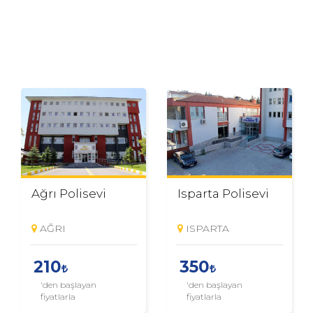
Ağrı Polisevi
Isparta Polisevi
AĞRI
ISPARTA
210
350
'den başlayan
'den başlayan
fiyatlarla
fiyatlarla