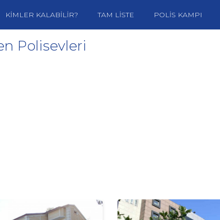
KİMLER KALABİLİR?
TAM LİSTE
POLİS KAMPI
n Polisevleri