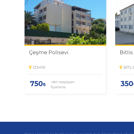
Çeşme Polisevi
Bitlis
İZMİR
BİTLİ
'den başlayan
750
350
fiyatlarla