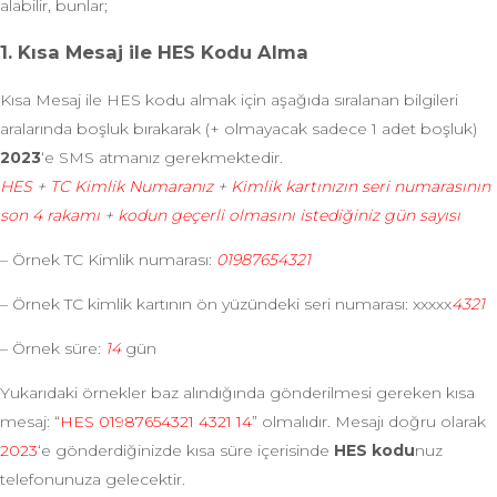
alabilir, bunlar;
1. Kısa Mesaj ile HES Kodu Alma
Kısa Mesaj ile HES kodu almak için aşağıda sıralanan bilgileri
aralarında boşluk bırakarak (+ olmayacak sadece 1 adet boşluk)
2023
‘e SMS atmanız gerekmektedir.
HES
+
TC Kimlik Numaranız
+
Kimlik kartınızın seri numarasının
son 4 rakamı
+
kodun geçerli olmasını istediğiniz gün sayısı
– Örnek TC Kimlik numarası:
01987654321
– Örnek TC kimlik kartının ön yüzündeki seri numarası: xxxxx
4321
– Örnek süre:
14
gün
Yukarıdaki örnekler baz alındığında gönderilmesi gereken kısa
mesaj: “
HES 01987654321 4321 14
” olmalıdır. Mesajı doğru olarak
2023
‘e gönderdiğinizde kısa süre içerisinde
HES kodu
nuz
telefonunuza gelecektir.