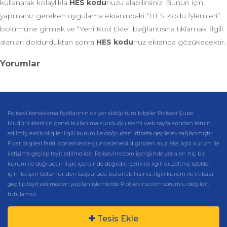
kullanarak kolaylıkla
HES kodu
nuzu alabilirsiniz. Bunun için
yapmanız gereken uygulama ekranındaki “HES Kodu İşlemleri”
bölümüne girmek ve “Yeni Kod Ekle” bağlantısına tıklamak. İlgili
alanları doldurduktan sonra
HES kodu
nuz ekranda gözükecektir.
Yorumlar
Polisevi konaklama fiyatlarının da yer aldığı tüm bilgiler Polisevi Şube
Müdürlüklerinin genel kullanıma sunduğu resmi web sayfalarından temin
edilmiş, eksik bilgiler ilgili kurum ile doğrudan irtibata geçilerek sağlanmıştır.
Fiyat bilgileri farklı dönemlerde güncellenebildiğinden mutlaka ilgili kurum ile
iletişime geçilip teyit edilmelidir. Polisevine.com içeriğinde yer alan hiç bir
kurum ile doğrudan ilişki içerisinde değildir. İçerik ile ilgili düzeltme istekleri
için İletişim bölümünden başvuruda bulunabilirsiniz. İlgili kurum ile irtibata
geçilip teyit edilmeden yapılan işlemlerde Plolisevine.com sorumlu değildir,
tutulamaz.
Tesis Ekle