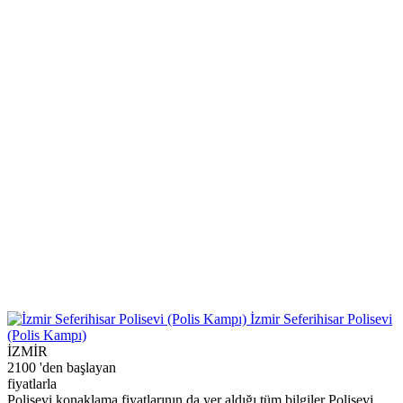
İzmir Seferihisar Polisevi
(Polis Kampı)
İZMİR
2100
'den başlayan
fiyatlarla
Polisevi konaklama fiyatlarının da yer aldığı tüm bilgiler Polisevi