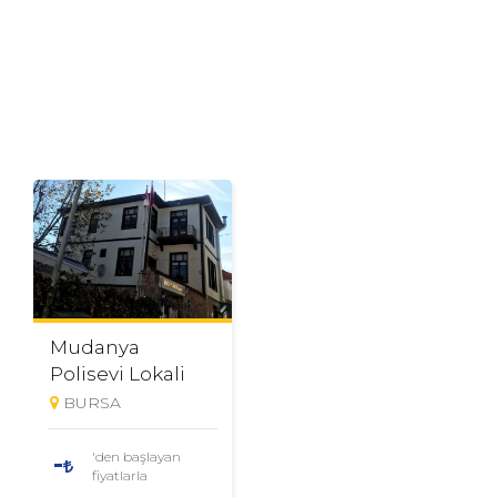
Mudanya
Polisevi Lokali
BURSA
'den başlayan
-
fiyatlarla