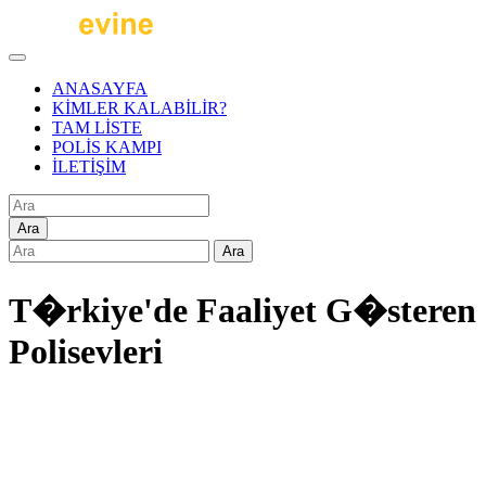
ANASAYFA
KİMLER KALABİLİR?
TAM LİSTE
POLİS KAMPI
İLETİŞİM
Ara
Ara
T�rkiye'de Faaliyet G�steren
Polisevleri