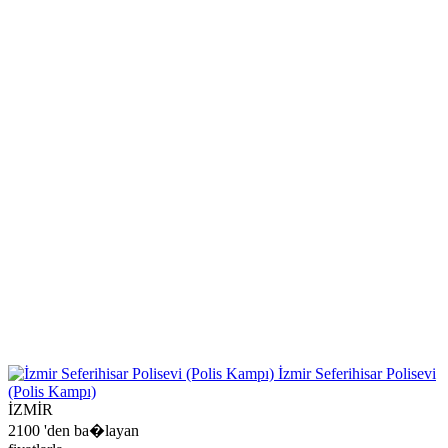
İzmir Seferihisar Polisevi
(Polis Kampı)
İZMİR
2100
'den ba�layan